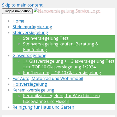
Skip to main content
Toggle navigation
Home
Steinimprägnierung
Steinversiegelung
Steinversiegelung Test
Steinversiegelung kaufen, Beratung &
Empfehlung
Glasversiegelung
++ Glasversiegelung ++ Glasversiegelung Test
+++ TOP 10 Glasversiegelung 1/2024
Kaufberatung TOP 10 Glasversiegelung
Für Auto, Motorrad und Wohnmobil
Holzversiegelung
Keramikversiegelung
Keramikversiegelung für Waschbecken,
Badewanne und Fliesen
Reinigung für Haus und Garten